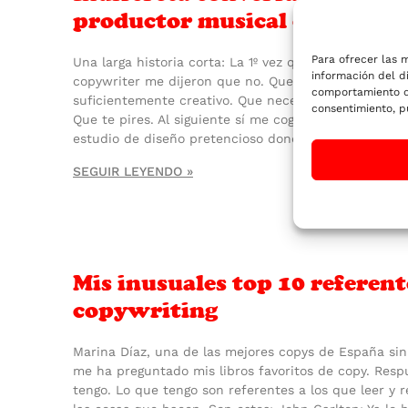
productor musical de éxito
Para ofrecer las 
​Una larga historia corta: La 1º vez que fui a pedir tr
información del d
copywriter me dijeron que no. Que no valía. Que no e
comportamiento de 
suficientemente creativo. Que necesitaban a alguien
consentimiento, p
Que te pires. Al siguiente sí me cogieron. Era un pe
estudio de diseño pretencioso donde hubo
SEGUIR LEYENDO »
Mis inusuales top 10 referent
copywriting
Marina Díaz, una de las mejores copys de España sin
me ha preguntado mis libros favoritos de copy. Resp
tengo. Lo que tengo son referentes a los que leer y r