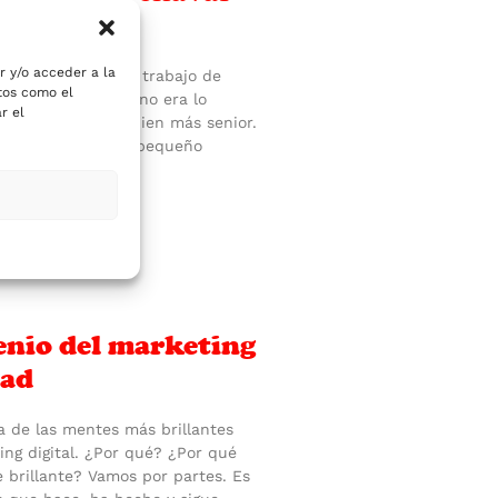
r y/o acceder a la
 vez que fui a pedir trabajo de
atos como el
Que no valía. Que no era lo
r el
necesitaban a alguien más senior.
me cogieron. Era un pequeño
 donde hubo
enio del marketing
dad
 de las mentes más brillantes
ing digital. ¿Por qué? ¿Por qué
 brillante? Vamos por partes. Es