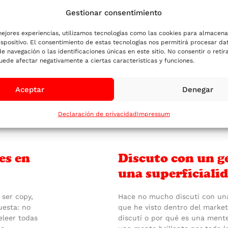
de 24 años
Gestionar consentimiento
mejores experiencias, utilizamos tecnologías como las cookies para almacena
abajo de
​Una larga historia corta: La 1º
ispositivo. El consentimiento de estas tecnologías nos permitirá procesar d
ra lo
copywriter me dijeron que no. 
navegación o las identificaciones únicas en este sitio. No consentir o retira
 más senior.
suficientemente creativo. Que 
uede afectar negativamente a ciertas características y funciones.
queño
Que te pires. Al siguiente sí 
estudio de diseño pretencioso
Aceptar
Denegar
SEGUIR LEYENDO »
Declaración de privacidad
Impressum
es en
Discuto con un g
una superficiali
 ser copy,
Hace no mucho discutí con una
uesta: no
que he visto dentro del market
eleer todas
discutí o por qué es una mente