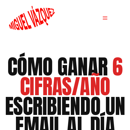
CÓMO GANAR
6
CIFRAS/AÑO
ESCRIBIENDO UN
EMAIL AL DÍA