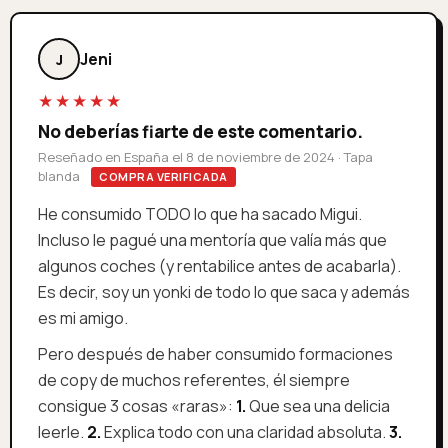
Jeni
J
★★★★★
No deberías fiarte de este comentario.
Reseñado en España el 8 de noviembre de 2024 · Tapa
blanda
COMPRA VERIFICADA
He consumido TODO lo que ha sacado Migui.
Incluso le pagué una mentoría que valía más que
algunos coches (y rentabilice antes de acabarla).
Es decir, soy un yonki de todo lo que saca y además
es mi amigo.
Pero después de haber consumido formaciones
de copy de muchos referentes, él siempre
consigue 3 cosas «raras»:
1.
Que sea una delicia
leerle.
2.
Explica todo con una claridad absoluta.
3.