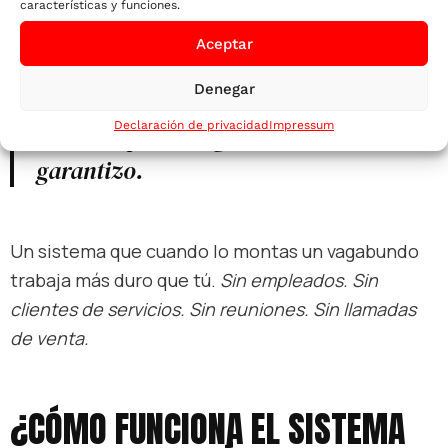
introvertido que escribe un email en 10 minutos
características y funciones.
y se pasa el resto del día acariciando aceras.
Aceptar
Denegar
Declaración de privacidad
Impressum
Eso SÍ se puede lograr, te lo
garantizo.
Un sistema que cuando lo montas un vagabundo
trabaja más duro que tú.
Sin empleados. Sin
clientes de servicios. Sin reuniones. Sin llamadas
de venta.
¿CÓMO FUNCIONA EL SISTEMA