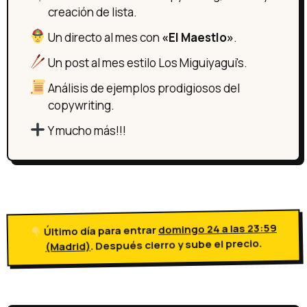
creación de lista.
Un directo al mes con
«El Maestlo»
.
Un post al mes estilo Los Miguiyagui's.
Análisis de ejemplos prodigiosos del
copywriting.
Y mucho más!!!
Último día para entrar
domingo 24 a las 23:59
(Madrid)
. Después cierro y sube el precio.