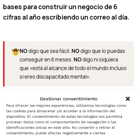
bases para construir un negocio de 6
cifras al año escribiendo un correo al día.
NO
digo que sea fácil.
NO
digo que lo puedas
conseguir en 6 meses.
NO
digo ni siquiera
que «está al alcance de todo el mundo incluso
si eres discapacitado mental».
Gestionar consentimiento
Lo que digo es que con la información
Para ofrecer las mejores experiencias, utilizamos tecnologías como
las cookies para almacenar y/o acceder a la información del
adecuada, sudor, esfuerzo, empeño, intuición,
dispositivo. El consentimiento de estas tecnologías nos permitirá
inteligencia, garra y mucho trabajo puedes
procesar datos como el comportamiento de navegación o las
identificaciones únicas en este sitio. No consentir o retirar el
lograr la disparatada vida del copywriter vago e
consentimiento, puede afectar negativamente a ciertas